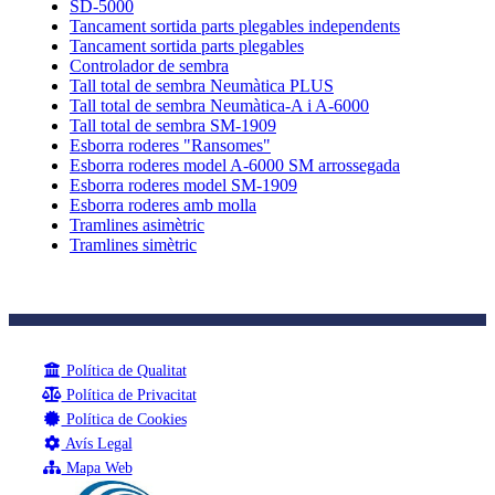
SD-5000
Tancament sortida parts plegables independents
Tancament sortida parts plegables
Controlador de sembra
Tall total de sembra Neumàtica PLUS
Tall total de sembra Neumàtica-A i A-6000
Tall total de sembra SM-1909
Esborra roderes "Ransomes"
Esborra roderes model A-6000 SM arrossegada
Esborra roderes model SM-1909
Esborra roderes amb molla
Tramlines asimètric
Tramlines simètric
Política de Qualitat
Política de Privacitat
Política de Cookies
Avís Legal
Mapa Web