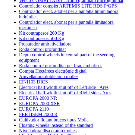
Versió COMBINADA - Adob granulat i microgranulat
Controlador complet ARTEMIS LITE RDS P/GPS
Controlador elect. adobat per a pantalla limimitadora
hidràulica
Controlador elect. abonat per a pantalla limitadora
mecànica
Kit contrapesos 200 Kg
Kit contrapesos 500 Kg
Preparador amb nivelladora
Roda control profunditat
Depth control wheels in central part of the seeding
equipment
Roda control profunditat per braç amb discs
Compta Hectàrees electrònic digital
Anivelladora doble amb molles
EF-1103 DICS
Electrical half width shut off of Left side - Ares
Electrical half width shut off of Right side - Ares
EUROPA 2000 NR
EUROPA 2000 XSR
EUROPA 2110
FERTISEM 2000 R
Cultivador flotant braços tipus Molla
Floating wheels instead of the standard
Nivelladora llisa o amb molles