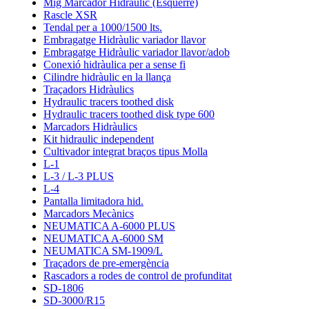
Mig Marcador Hidràulic (Esquerre)
Rascle XSR
Tendal per a 1000/1500 lts.
Embragatge Hidràulic variador llavor
Embragatge Hidràulic variador llavor/adob
Conexió hidràulica per a sense fi
Cilindre hidràulic en la llança
Traçadors Hidràulics
Hydraulic tracers toothed disk
Hydraulic tracers toothed disk type 600
Marcadors Hidràulics
Kit hidraulic independent
Cultivador integrat braços tipus Molla
L-1
L-3 / L-3 PLUS
L-4
Pantalla limitadora hid.
Marcadors Mecànics
NEUMATICA A-6000 PLUS
NEUMATICA A-6000 SM
NEUMATICA SM-1909/L
Traçadors de pre-emergència
Rascadors a rodes de control de profunditat
SD-1806
SD-3000/R15