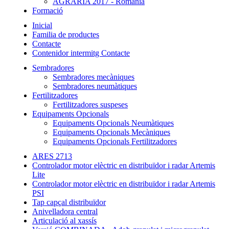
AGRARIA 2017 - Romania
Formació
Inicial
Familia de productes
Contacte
Contenidor intermitg Contacte
Sembradores
Sembradores mecàniques
Sembradores neumàtiques
Fertilitzadores
Fertilitzadores suspeses
Equipaments Opcionals
Equipaments Opcionals Neumàtiques
Equipaments Opcionals Mecàniques
Equipaments Opcionals Fertilitzadores
ARES 2713
Controlador motor elèctric en distribuïdor i radar Artemis
Lite
Controlador motor elèctric en distribuïdor i radar Artemis
PSI
Tap capçal distribuïdor
Anivelladora central
Articulació al xassís