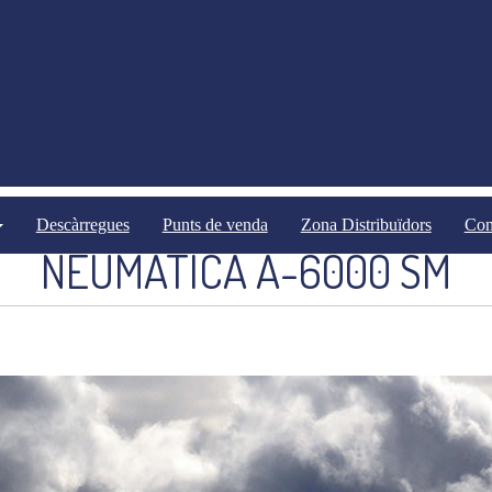
Sembradores
Sembradores neumàtiques
Descàrregues
Punts de venda
Zona Distribuïdors
Con
NEUMATICA A-6000 SM