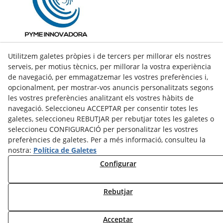
Utilitzem galetes pròpies i de tercers per millorar els nostres
serveis, per motius tècnics, per millorar la vostra experiència
de navegació, per emmagatzemar les vostres preferències i,
opcionalment, per mostrar-vos anuncis personalitzats segons
les vostres preferències analitzant els vostres hàbits de
navegació. Seleccioneu ACCEPTAR per consentir totes les
galetes, seleccioneu REBUTJAR per rebutjar totes les galetes o
seleccioneu CONFIGURACIÓ per personalitzar les vostres
preferències de galetes. Per a més informació, consulteu la
nostra:
Política de Galetes
facebook
Configurar
twitter
Rebutjar
© 08/2026 LAMUSA AGROINDUSTRIAL, S.L. - Tots els drets
Acceptar
reservats.