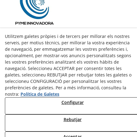
Utilitzem galetes pròpies i de tercers per millorar els nostres
serveis, per motius tècnics, per millorar la vostra experiència
de navegació, per emmagatzemar les vostres preferències i,
opcionalment, per mostrar-vos anuncis personalitzats segons
les vostres preferències analitzant els vostres hàbits de
navegació. Seleccioneu ACCEPTAR per consentir totes les
galetes, seleccioneu REBUTJAR per rebutjar totes les galetes o
seleccioneu CONFIGURACIÓ per personalitzar les vostres
preferències de galetes. Per a més informació, consulteu la
nostra:
Política de Galetes
facebook
Configurar
twitter
Rebutjar
© 08/2026 LAMUSA AGROINDUSTRIAL, S.L. - Tots els drets
Acceptar
reservats.