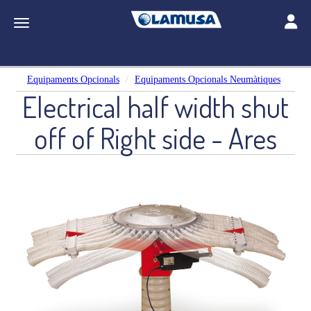
Toggle
Toggle navigation
Equipaments Opcionals
Equipaments Opcionals Neumàtiques
Electrical half width shut
off of Right side - Ares