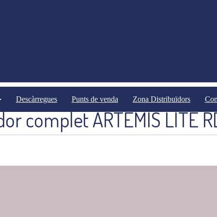
Equipaments Opcionals
Equipaments Opcionals Neumàtiques
Descàrregues
Punts de venda
Zona Distribuïdors
Con
dor complet ARTEMIS LITE 