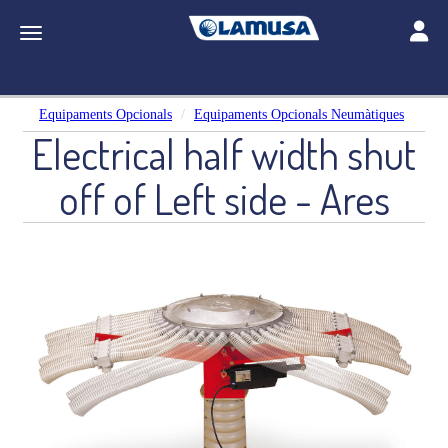
Toggle
Toggle navigation
Equipaments Opcionals
Equipaments Opcionals Neumàtiques
Electrical half width shut
off of Left side - Ares