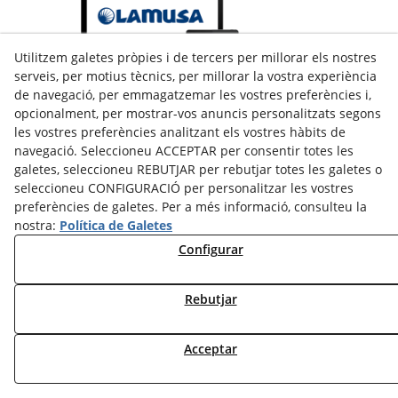
Utilitzem galetes pròpies i de tercers per millorar els nostres
serveis, per motius tècnics, per millorar la vostra experiència
de navegació, per emmagatzemar les vostres preferències i,
opcionalment, per mostrar-vos anuncis personalitzats segons
facebook
les vostres preferències analitzant els vostres hàbits de
twitter
navegació. Seleccioneu ACCEPTAR per consentir totes les
galetes, seleccioneu REBUTJAR per rebutjar totes les galetes o
seleccioneu CONFIGURACIÓ per personalitzar les vostres
preferències de galetes. Per a més informació, consulteu la
© 08/2026 LAMUSA AGROINDUSTRIAL, S.L. - Tots els drets
nostra:
Política de Galetes
reservats.
Configurar
Rebutjar
Acceptar