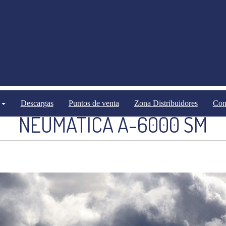
Sembradoras
Sembradoras neumáticas
Descargas
Puntos de venta
Zona Distribuidores
Con
NEUMATICA A-6000 SM