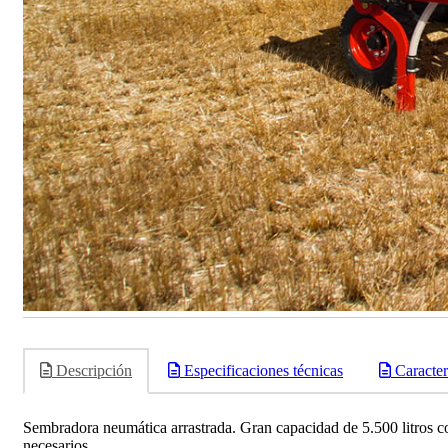
Descripción
Especificaciones técnicas
Caracterí
Sembradora neumática arrastrada. Gran capacidad de 5.500 litros con
necesarios. .