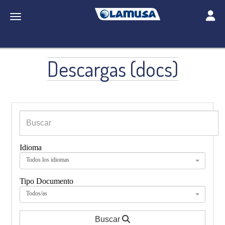
Toggle
Toggle navigation
Descargas (docs)
Idioma
Todos los idiomas
Tipo Documento
Todos/as
Buscar