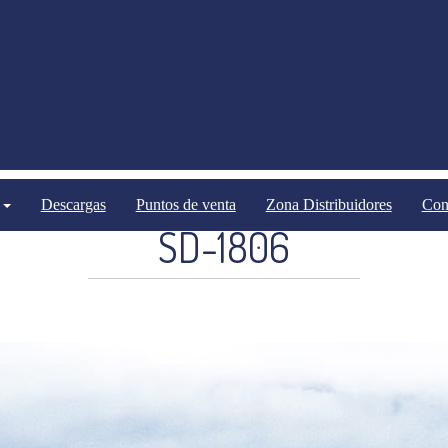
Sembradoras
Sembradoras mecánicas
Descargas
Puntos de venta
Zona Distribuidores
Con
SD-1806