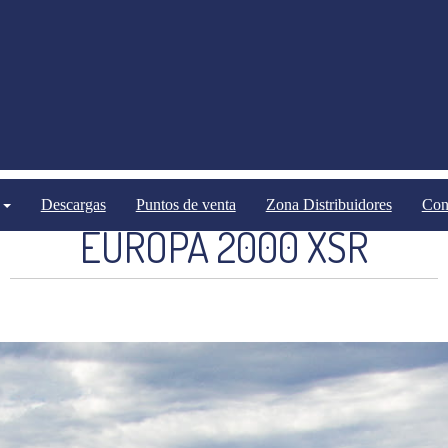
Sembradoras
Sembradoras mecánicas
Descargas
Puntos de venta
Zona Distribuidores
Con
EUROPA 2000 XSR