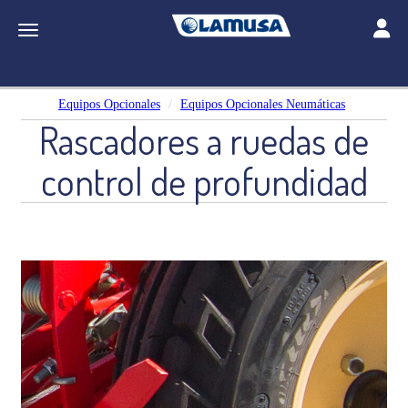
Toggle
Toggle navigation
Equipos Opcionales
Equipos Opcionales Neumáticas
Rascadores a ruedas de
control de profundidad