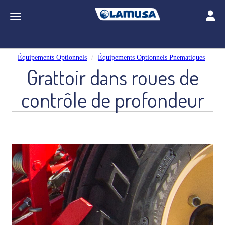
Toggle
Toggle navigation
Équipements Optionnels
Équipements Optionnels Pnematiques
Grattoir dans roues de
contrôle de profondeur