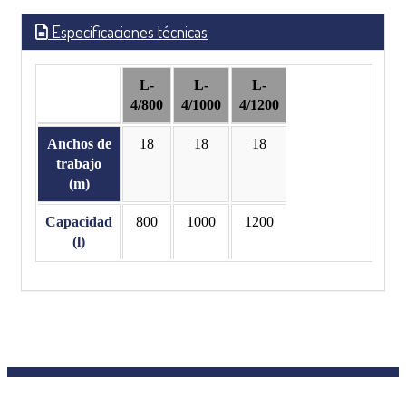
Especificaciones técnicas
L-
L-
L-
4/800
4/1000
4/1200
Anchos de
18
18
18
trabajo
(m)
Capacidad
800
1000
1200
(l)