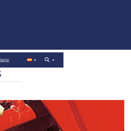
tacto
s