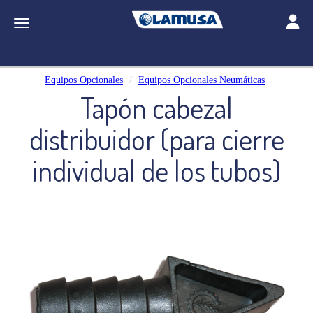
Toggle
Toggle navigation
Equipos Opcionales
Equipos Opcionales Neumáticas
Tapón cabezal
distribuidor (para cierre
individual de los tubos)