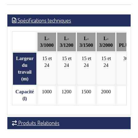
Spécifications techniques
L-
L-
L-
L-
L-3
3/1000
3/1200
3/1500
3/2000
PLUS/10
Largeur
15 et
15 et
15 et
15 et
30 et 3
du
24
24
24
24
travail
(m)
Capacité
1000
1200
1500
2000
1000
(l)
Produits Relationés