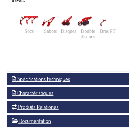
travail.
Socs
Sabots
Disques
Double
Bras PT
disques
Spécifications techniques
Charactéristiques
Produits Relationés
Documentation