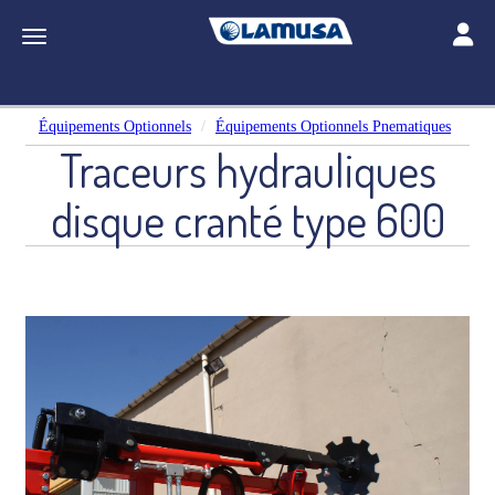
Toggle
Toggle navigation
Équipements Optionnels
Équipements Optionnels Pnematiques
Traceurs hydrauliques
disque cranté type 600